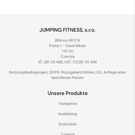
JUMPING FITNESS, s.r.o.
Bílkova 861/14
Praha 1 - Staré Město
110 00
Czechia
IČ: 281 35 466, DIČ: CZ281 35 466
Nutzungsbedingungen
,
GDPR
,
Rückgaberichtlinien
,
EU
,
Anfrage einer
betroffenen Person
Unsere Produkte
Trampoline
Ausbildung
Ersatzteile
Zubehör