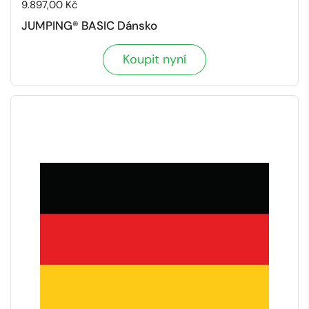
Cena:
9.897,00 Kč
JUMPING® BASIC Dánsko
Koupit nyní