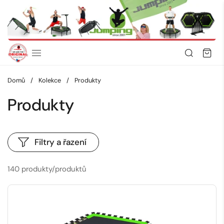
Přeskočit na obsah
Domů
/
Kolekce
/
Produkty
Produkty
Filtry a řazení
140 produkty/produktů