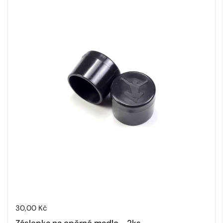
Cena:
30,00 Kč
Záslepka na opěrné madlo - 2ks