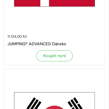
Cena:
11.134,00 Kč
JUMPING® ADVANCED Dánsko
Koupit nyní