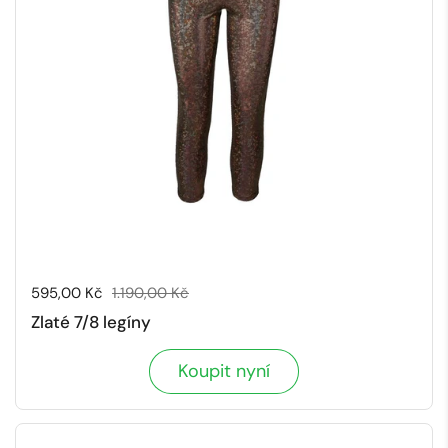
Cena ve výprodeji:
595,00 Kč
Běžná cena:
1.190,00 Kč
Zlaté 7/8 legíny
Koupit nyní