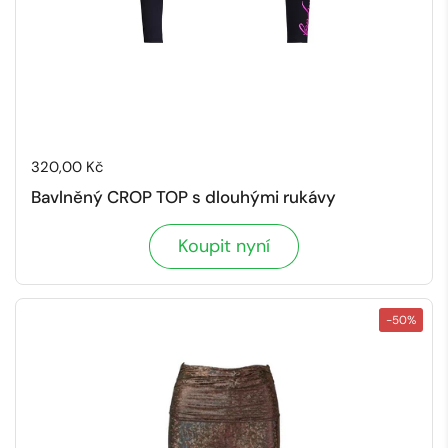
Cena:
320,00 Kč
Bavlněný CROP TOP s dlouhými rukávy
Koupit nyní
-50%