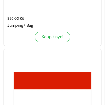
Cena:
895,00 Kč
Jumping® Bag
Koupit nyní