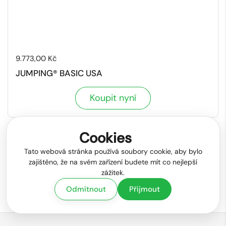
Cena:
9.773,00 Kč
JUMPING® BASIC USA
Koupit nyní
Cookies
Další
2 / 6
Předchozí
Tato webová stránka používá soubory cookie, aby bylo
zajištěno, že na svém zařízení budete mít co nejlepší
zážitek.
Odmítnout
Přijmout