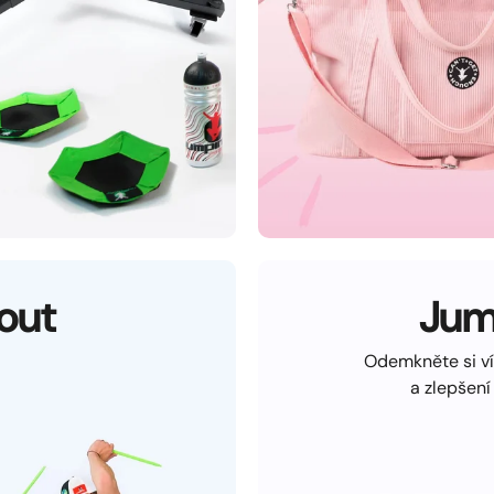
out
Jum
Odemkněte si ví
a zlepšení 