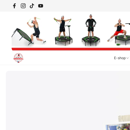
Přeskočit na obsah
Facebook
Instagram
TikTok
YouTube
E-shop