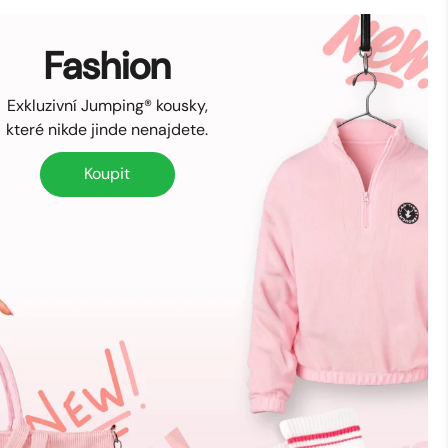
Fashion
Exkluzivní Jumping® kousky,
které nikde jinde nenajdete.
Koupit
Koupit