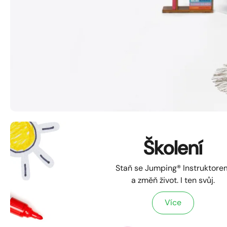
Školení
Školení
Staň se Jumping® instruktore
Staň se Jumping® Instruktore
a změň život. I ten svůj.
a změň život. I ten svůj.
Více
Více