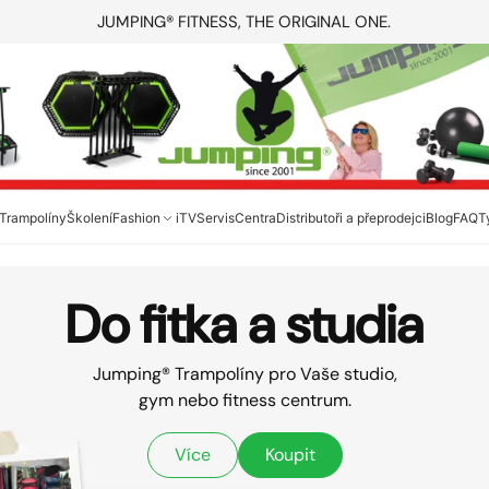
JUMPING® FITNESS, THE ORIGINAL ONE.
Trampolíny
Školení
Fashion
iTV
Servis
Centra
Distributoři a přeprodejci
Blog
FAQ
T
Do fitka a studia
Jumping® Trampolíny pro Vaše studio,
gym nebo fitness centrum.
Více
Koupit