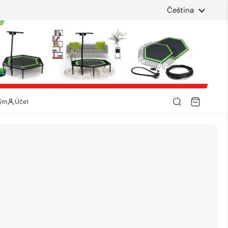
Jazyk
Čeština
ým
Účet